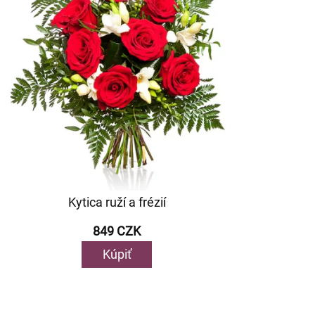
Kytica ruží a frézií
849 CZK
Kúpiť