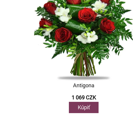
Antigona
1 069 CZK
Kúpiť