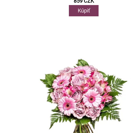
859 CZK
Kúpiť