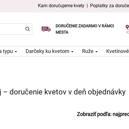
Kam doručujeme kvety
|
Poplatky za doruče
DORUČENIE ZADARMO V RÁMCI
Vyberte si dátum doručenia
Doručenie v ten istý deň k dispozícii
MESTA
a typu
Darčeky ku kvetom
Ruže
Kvetinové
j – doručenie kvetov v deň objednávky
Zobraziť podľa:
najpre