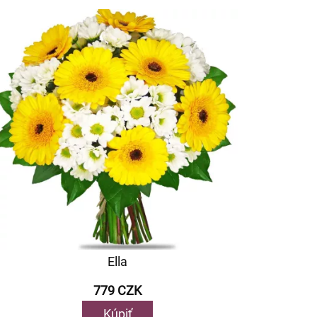
Ella
779 CZK
Kúpiť