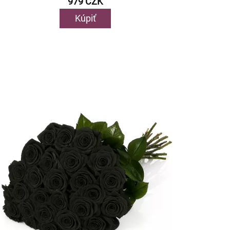
979 CZK
Kúpiť