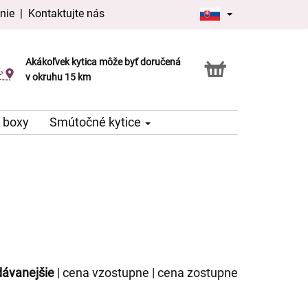
nie
|
Kontaktujte nás
Akákoľvek kytica môže byť doručená
Služba Click & Collect
v okruhu 15 km
 boxy
Smútočné kytice
dávanejšie
|
cena vzostupne
|
cena zostupne