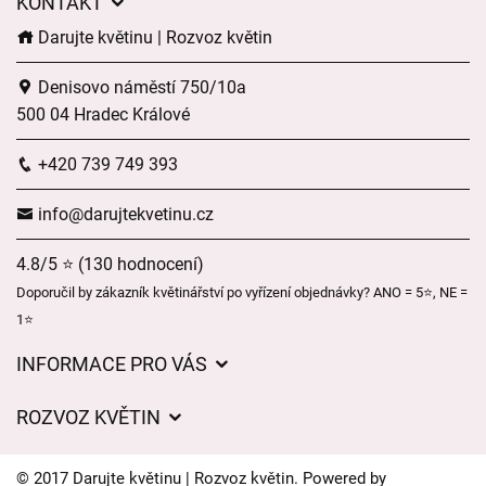
KONTAKT
Darujte květinu | Rozvoz květin
Denisovo náměstí 750/10a
500 04 Hradec Králové
+420 739 749 393
info@darujtekvetinu.cz
4.8/5 ⭐ (130 hodnocení)
Doporučil by zákazník květinářství po vyřízení objednávky? ANO = 5⭐, NE =
1⭐
INFORMACE PRO VÁS
Obchodní podmínky
ROZVOZ KVĚTIN
Ochrana osobních údajů
Ceny za doručení
Často kladené dotazy
© 2017 Darujte květinu | Rozvoz květin. Powered by