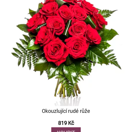
Okouzlující rudé růže
819 Kč